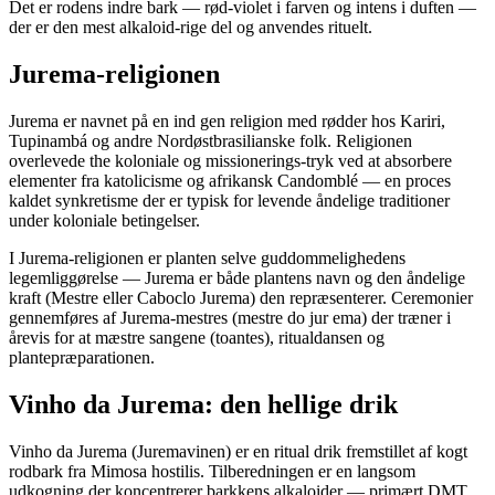
Det er rodens indre bark — rød-violet i farven og intens i duften —
der er den mest alkaloid-rige del og anvendes rituelt.
Jurema-religionen
Jurema er navnet på en ind gen religion med rødder hos Kariri,
Tupinambá og andre Nordøstbrasilianske folk. Religionen
overlevede the koloniale og missionerings-tryk ved at absorbere
elementer fra katolicisme og afrikansk Candomblé — en proces
kaldet synkretisme der er typisk for levende åndelige traditioner
under koloniale betingelser.
I Jurema-religionen er planten selve guddommelighedens
legemliggørelse — Jurema er både plantens navn og den åndelige
kraft (Mestre eller Caboclo Jurema) den repræsenterer. Ceremonier
gennemføres af Jurema-mestres (mestre do jur ema) der træner i
årevis for at mæstre sangene (toantes), ritualdansen og
plantepræparationen.
Vinho da Jurema: den hellige drik
Vinho da Jurema (Juremavinen) er en ritual drik fremstillet af kogt
rodbark fra Mimosa hostilis. Tilberedningen er en langsom
udkogning der koncentrerer barkkens alkaloider — primært DMT