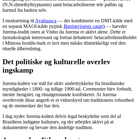
(N,N-dimethyltryptamin) samt betacarbolinerne tele pathin og
harmol fra barken selv.
I modsætning til
Ayahuasca
— der kombinerer en DMT-kilde med
en separat MAOI-kilde (typisk
Banisteriopsis caapi
) — hævder
Jurema-traditi onen at Vinho da Jurema er aktivt alene. Dette er
farmakologisk interessant og fortsat debatteret: betacarbolinindholdet
i Mimosa hostilis-bark er lavt men måske tilstrækkeligt ved den
rituelle tilberedning.
Det politiske og kulturelle overlev
ingskamp
Jurema-kulten var mål for aktiv undertrykkelse fra brasilianske
myndigheder i 1800- og tidlige 1900-tal. Ceremonier blev forbudt,
mestre fængslet, og ritualgenstande konfiskeret. At Jurema
overlevede disse angreb er et vidnesbyrd om traditionens robusthed
og de mennesker der bar den.
I dag nyder Jurema-kulten delvis legal beskyttelse som del af
Brasiliens indigøne kulturarv, og der arbejdes aktivt på at
dokumentere og bevare den åndelige tradition.