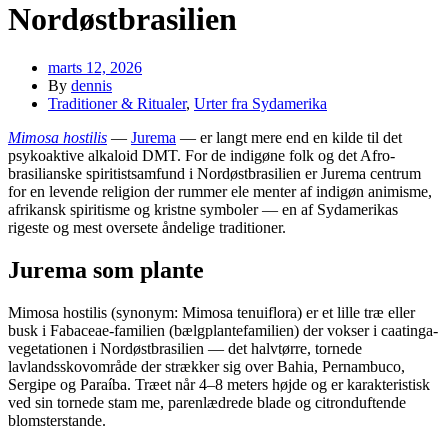
Nordøstbrasilien
marts 12, 2026
By
dennis
Traditioner & Ritualer
,
Urter fra Sydamerika
Mimosa hostilis
—
Jurema
— er langt mere end en kilde til det
psykoaktive alkaloid DMT. For de indigøne folk og det Afro-
brasilianske spiritistsamfund i Nordøstbrasilien er Jurema centrum
for en levende religion der rummer ele menter af indigøn animisme,
afrikansk spiritisme og kristne symboler — en af Sydamerikas
rigeste og mest oversete åndelige traditioner.
Jurema som plante
Mimosa hostilis (synonym: Mimosa tenuiflora) er et lille træ eller
busk i Fabaceae-familien (bælgplantefamilien) der vokser i caatinga-
vegetationen i Nordøstbrasilien — det halvtørre, tornede
lavlandsskovområde der strækker sig over Bahia, Pernambuco,
Sergipe og Paraíba. Træet når 4–8 meters højde og er karakteristisk
ved sin tornede stam me, parenlædrede blade og citronduftende
blomsterstande.