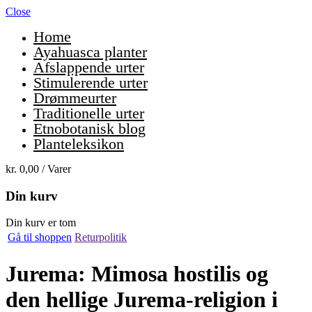
Close
Home
Ayahuasca planter
Afslappende urter
Stimulerende urter
Drømmeurter
Traditionelle urter
Etnobotanisk blog
Planteleksikon
kr.
0,00
/ Varer
Din kurv
Din kurv er tom
Gå til shoppen
Returpolitik
Jurema: Mimosa hostilis og
den hellige Jurema-religion i