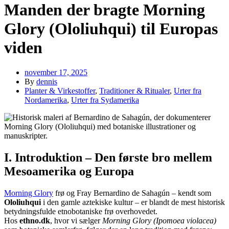
Manden der bragte Morning
Glory (Ololiuhqui) til Europas
viden
november 17, 2025
By
dennis
Planter & Virkestoffer
,
Traditioner & Ritualer
,
Urter fra
Nordamerika
,
Urter fra Sydamerika
I. Introduktion – Den første bro mellem
Mesoamerika og Europa
Morning Glory
frø og Fray Bernardino de Sahagún – kendt som
Ololiuhqui
i den gamle aztekiske kultur – er blandt de mest historisk
betydningsfulde etnobotaniske frø overhovedet.
Hos
ethno.dk
, hvor vi sælger
Morning Glory (Ipomoea violacea)