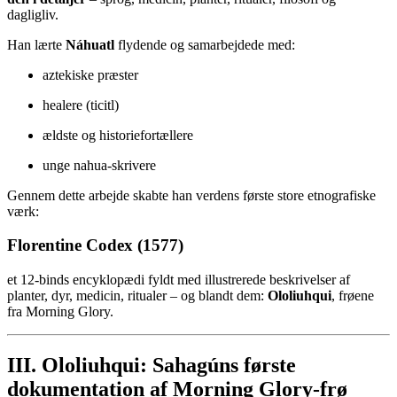
dagligliv.
Han lærte
Náhuatl
flydende og samarbejdede med:
aztekiske præster
healere (ticitl)
ældste og historiefortællere
unge nahua-skrivere
Gennem dette arbejde skabte han verdens første store etnografiske
værk:
Florentine Codex (1577)
et 12-binds encyklopædi fyldt med illustrerede beskrivelser af
planter, dyr, medicin, ritualer – og blandt dem:
Ololiuhqui
, frøene
fra Morning Glory.
III. Ololiuhqui: Sahagúns første
dokumentation af Morning Glory-frø