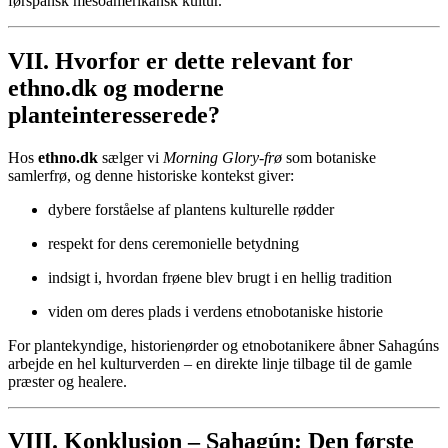
førspansk mesoamerikansk kultur.
VII. Hvorfor er dette relevant for
ethno.dk og moderne
planteinteresserede?
Hos
ethno.dk
sælger vi
Morning Glory-frø
som botaniske
samlerfrø, og denne historiske kontekst giver:
dybere forståelse af plantens kulturelle rødder
respekt for dens ceremonielle betydning
indsigt i, hvordan frøene blev brugt i en hellig tradition
viden om deres plads i verdens etnobotaniske historie
For plantekyndige, historienørder og etnobotanikere åbner Sahagúns
arbejde en hel kulturverden – en direkte linje tilbage til de gamle
præster og healere.
VIII. Konklusion – Sahagún: Den første