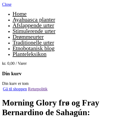
Close
Home
Ayahuasca planter
Afslappende urter
Stimulerende urter
Drømmeurter
Traditionelle urter
Etnobotanisk blog
Planteleksikon
kr.
0,00
/ Varer
Din kurv
Din kurv er tom
Gå til shoppen
Returpolitik
Morning Glory frø og Fray
Bernardino de Sahagún: