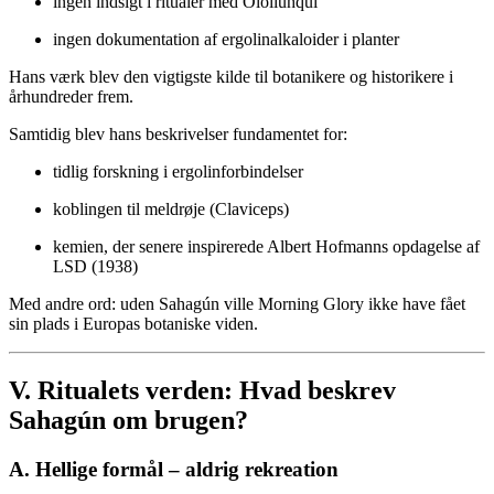
ingen indsigt i ritualer med Ololiuhqui
ingen dokumentation af ergolinalkaloider i planter
Hans værk blev den vigtigste kilde til botanikere og historikere i
århundreder frem.
Samtidig blev hans beskrivelser fundamentet for:
tidlig forskning i ergolinforbindelser
koblingen til meldrøje (Claviceps)
kemien, der senere inspirerede Albert Hofmanns opdagelse af
LSD (1938)
Med andre ord: uden Sahagún ville Morning Glory ikke have fået
sin plads i Europas botaniske viden.
V. Ritualets verden: Hvad beskrev
Sahagún om brugen?
A. Hellige formål – aldrig rekreation