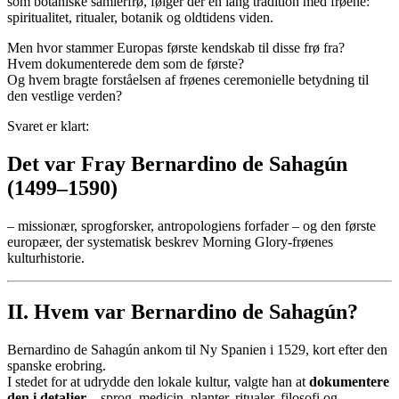
som botaniske samlerfrø, følger der en lang tradition med frøene:
spiritualitet, ritualer, botanik og oldtidens viden.
Men hvor stammer Europas første kendskab til disse frø fra?
Hvem dokumenterede dem som de første?
Og hvem bragte forståelsen af frøenes ceremonielle betydning til
den vestlige verden?
Svaret er klart:
Det var Fray Bernardino de Sahagún
(1499–1590)
– missionær, sprogforsker, antropologiens forfader – og den første
europæer, der systematisk beskrev Morning Glory-frøenes
kulturhistorie.
II. Hvem var Bernardino de Sahagún?
Bernardino de Sahagún ankom til Ny Spanien i 1529, kort efter den
spanske erobring.
I stedet for at udrydde den lokale kultur, valgte han at
dokumentere
den i detaljer
– sprog, medicin, planter, ritualer, filosofi og