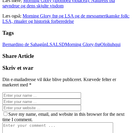
Læs mere;
Morning Glory (Ipomoea violacea): Naturens blå
søvndrue og dens skjulte visdom
Læs også;
Morning Glory frø og LSA og de mesoamerikanske folk:
LSA, ritualer og historisk forberedelse
Tags
Bernardino de Sahagún
LSA
LSD
Morning Glory-frø
Ololiuhqui
Share Article
Skriv et svar
Din e-mailadresse vil ikke blive publiceret.
Krævede felter er
markeret med
*
Save my name, email, and website in this browser for the next
time I comment.