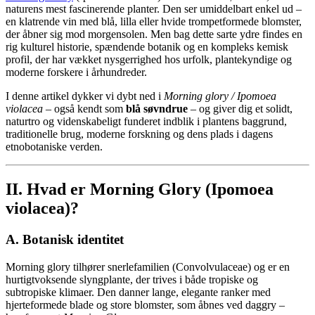
naturens mest fascinerende planter. Den ser umiddelbart enkel ud –
en klatrende vin med blå, lilla eller hvide trompetformede blomster,
der åbner sig mod morgensolen. Men bag dette sarte ydre findes en
rig kulturel historie, spændende botanik og en kompleks kemisk
profil, der har vækket nysgerrighed hos urfolk, plantekyndige og
moderne forskere i århundreder.
I denne artikel dykker vi dybt ned i
Morning glory / Ipomoea
violacea
– også kendt som
blå søvndrue
– og giver dig et solidt,
naturtro og videnskabeligt funderet indblik i plantens baggrund,
traditionelle brug, moderne forskning og dens plads i dagens
etnobotaniske verden.
II. Hvad er Morning Glory (Ipomoea
violacea)?
A. Botanisk identitet
Morning glory tilhører snerlefamilien (Convolvulaceae) og er en
hurtigtvoksende slyngplante, der trives i både tropiske og
subtropiske klimaer. Den danner lange, elegante ranker med
hjerteformede blade og store blomster, som åbnes ved daggry –