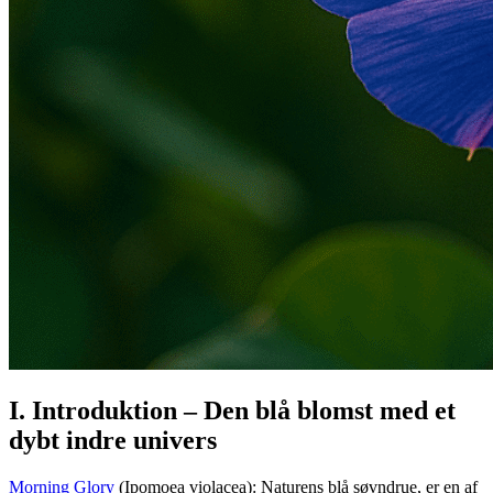
I. Introduktion – Den blå blomst med et
dybt indre univers
Morning Glory
(Ipomoea violacea): Naturens blå søvndrue, er en af