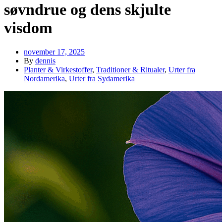
søvndrue og dens skjulte
visdom
november 17, 2025
By
dennis
Planter & Virkestoffer
,
Traditioner & Ritualer
,
Urter fra
Nordamerika
,
Urter fra Sydamerika