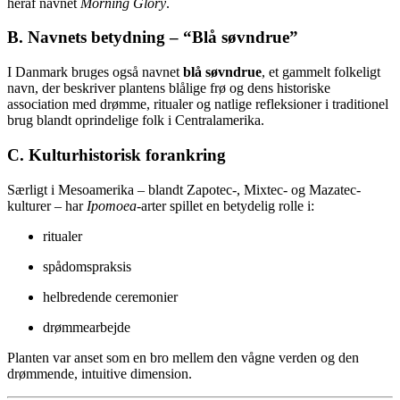
heraf navnet
Morning Glory
.
B. Navnets betydning – “Blå søvndrue”
I Danmark bruges også navnet
blå søvndrue
, et gammelt folkeligt
navn, der beskriver plantens blålige frø og dens historiske
association med drømme, ritualer og natlige refleksioner i traditionel
brug blandt oprindelige folk i Centralamerika.
C. Kulturhistorisk forankring
Særligt i Mesoamerika – blandt Zapotec-, Mixtec- og Mazatec-
kulturer – har
Ipomoea
-arter spillet en betydelig rolle i:
ritualer
spådomspraksis
helbredende ceremonier
drømmearbejde
Planten var anset som en bro mellem den vågne verden og den
drømmende, intuitive dimension.