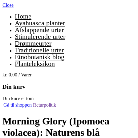
Close
Home
Ayahuasca planter
Afslappende urter
Stimulerende urter
Drømmeurter
Traditionelle urter
Etnobotanisk blog
Planteleksikon
kr.
0,00
/ Varer
Din kurv
Din kurv er tom
Gå til shoppen
Returpolitik
Morning Glory (Ipomoea
violacea): Naturens blå