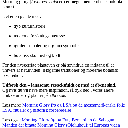
Morning glory (
Ipomoea violacea
) er meget mere end en smuk blå
blomst.
Det er en plante med:
dyb kulturhistorie
moderne forskningsinteresse
rødder i ritualer og drømmesymbolik
botanisk skønhed og kraft
For den nysgerrige planteven er blå søvndrue en indgang til et
univers af naturviden, ældgamle traditioner og moderne botanisk
fascination.
Udforsk den – langsomt, respektfuldt og med et åbent sind.
Og hvis du vil have mere inspiration, så dyk ned i vores andre
unikke urter og planter på
ethno.dk
.
Læs mere;
Morning Glory frø og LSA og de mesoamerikanske folk:
LSA, ritualer og historisk forberedelse
Læs også;
Morning Glory frø og Fray Bernardino de Sahagún:
Manden der bragte Morning Glory (Ololiuhqui) til Europas viden